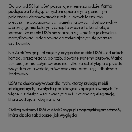
Od ponad 50 lat USM pozostaje wierne zasadzie:
forma
podąża za funkcją
. Ich system opiera się na genialnym
połączeniu chromowanych rurek, kulowych łączników i
precyzyjnie dopasowanych paneli stalowych, dostępnych w
szerokiej gamie kolorystycznej. To właśnie ta konstrukcja
sprawia, że meble USM nie starzeją się – można je dowolnie
modyfikować i adaptować do zmieniających się potrzeb
użytkownika.
Na AtakDesign.pl oferujemy
oryginalne meble USM
– od niskich
komód, przez regały, po rozbudowane systemy biurowe. Marka
ceniona jest na całym świecie nie tylko za estetykę, ale przede
wszystkim za trwałość, zrównoważoną produkcję i dbałość o
środowisko.
USM to doskonały wybór dla tych, którzy szukają mebli
inteligentnych, trwałych i perfekcyjnie zaprojektowanych.
To
więcej niż design – to inwestycja w funkcjonalną elegancję,
która zostaje z Tobą na lata.
Odkryj
systemy USM w AtakDesign.pl
i zaprojektuj przestrzeń,
która działa tak dobrze, jak wygląda.