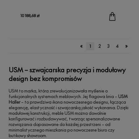
10 188,68 zł
«
»
1
2
3
4
USM – szwajcarska precyzja i modułowy
design bez kompromisów
USM to marka, która zrewolucjonizowała myślenie o
funkcjonalnych systemach meblowych. Jej flagowa linia –
USM
Haller
– to prawdziwa ikona nowoczesnego designu, łącząca
elegancję, elastyczność i szwajcarską jakość wykonania. Dzięki
modułowej konstrukcji, meble USM można dowolnie
konfigurować i rozbudowywać, tworząc spersonalizowane
rozwiązania dopasowane do każdej przestrzeni – od
minimalistycznego mieszkania po nowoczesne biuro czy
butikowy showroom.