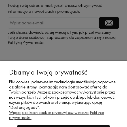
Podaj swój adres e-mail, jeżeli chcesz otrzymywać
informacje o nowościach i promocjach.
Jeśli chcesz dowiedzieć się więcej o tym, jak przetwarzamy
Twoje dane osobowe, zapraszamy do zapoznania się z naszą
Polityką Prywatności.
MOJE KONTO
Dbamy o Twoją prywatność
Pliki cookies i pokrewne im technologie umożliwiają poprawne
działanie strony i pomagają nam dostosować ofertę do
SOCIAL MEDIA
Twoich potrzeb. Możesz zaakceptować wykorzystanie przez
nas wszystkich tych plików i przejść do sklepu lub dostosować
użycie plików do swoich preferencji, wybierając opcję
"Dostosuj zgody".
REGULAMINY
Więcej o plikach cookies przeczytasz w naszej Polityce
prywatności.