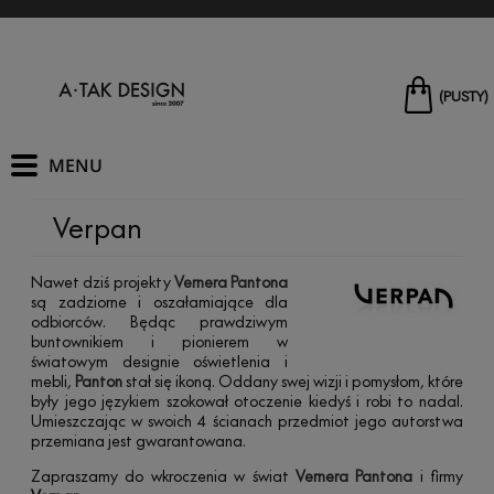
(PUSTY)
Verpan
Nawet dziś projekty
Vernera Pantona
są zadziorne i oszałamiające dla
odbiorców. Będąc prawdziwym
buntownikiem i pionierem w
światowym designie oświetlenia i
mebli,
Panton
stał się ikoną. Oddany swej wizji i pomysłom, które
były jego językiem szokował otoczenie kiedyś i robi to nadal.
Umieszczając w swoich 4 ścianach przedmiot jego autorstwa
przemiana jest gwarantowana.
Zapraszamy do wkroczenia w świat
Vernera Pantona
i firmy