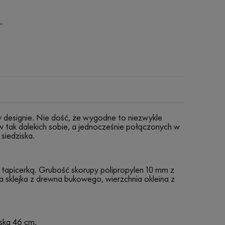
ia
 designie. Nie dość, że wygodne to niezwykle
w tak dalekich sobie, a jednocześnie połączonych w
siedziska.
 tapicerką. Grubość skorupy polipropylen 10 mm z
 sklejka z drewna bukowego, wierzchnia okleina z
ska 46 cm.