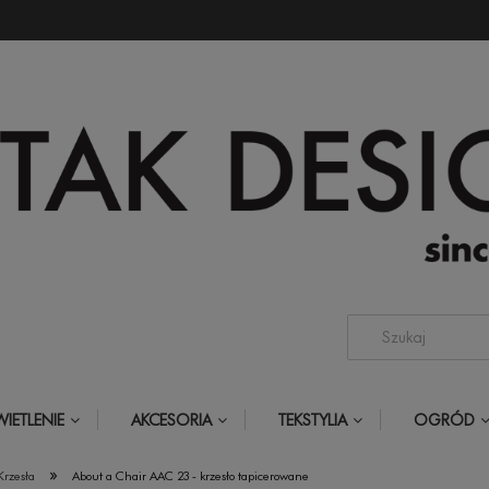
IETLENIE
AKCESORIA
TEKSTYLIA
OGRÓD
»
Krzesła
About a Chair AAC 23 - krzesło tapicerowane