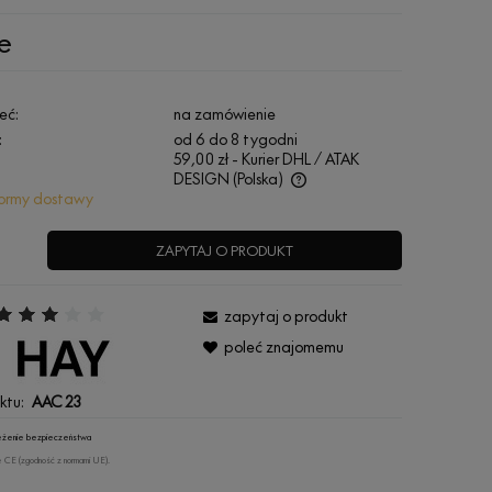
e
eć:
na zamówienie
:
od 6 do 8 tygodni
59,00 zł
- Kurier DHL / ATAK
DESIGN
(Polska)
ormy dostawy
Cena nie zawiera ewentualnych kosztów
płatności
ZAPYTAJ O PRODUKT
zapytaj o produkt
:
poleć znajomemu
ktu:
AAC 23
rzeżenie bezpieczeństwa
 CE (zgodność z normami UE).