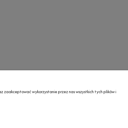
A•TAK DESIGN
sz zaakceptować wykorzystanie przez nas wszystkich tych plików i
O nas
Blog
Showroom