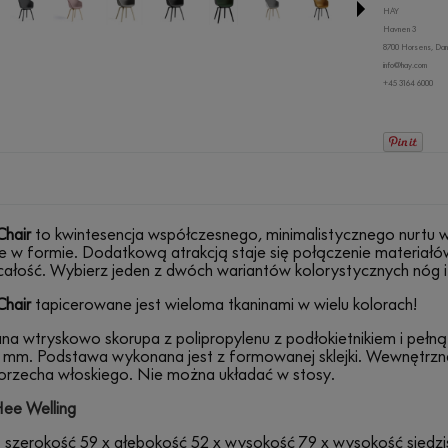
HAY
Havnen 3
8700 Horsens, Dan
info@hay.com
+45 3164 6000
Chair
to kwintesencja współczesnego, minimalistycznego nurtu w
e w formie. Dodatkową atrakcją staje się połączenie materiałó
ałość. Wybierz jeden z dwóch wariantów kolorystycznych nóg i 
Chair
tapicerowane jest wieloma tkaninami w wielu kolorach!
a wtryskowo skorupa z polipropylenu z podłokietnikiem i pełną
0 mm. Podstawa wykonana jest z formowanej sklejki. Wewnętrzna
 orzecha włoskiego. Nie można układać w stosy.
ee Welling
 szerokość 59 x głębokość 52 x wysokość 79 x wysokość siedzi