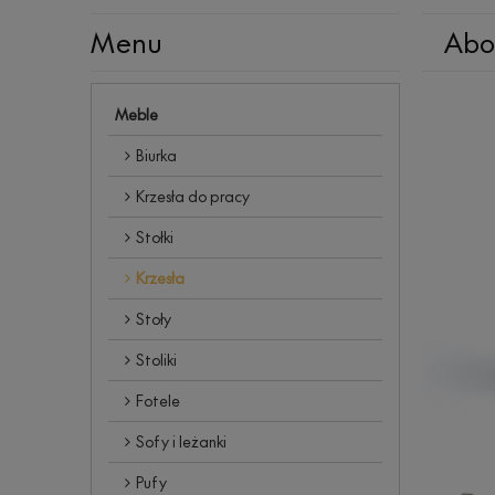
Menu
Abo
Meble
Biurka
Krzesła do pracy
Stołki
Krzesła
Stoły
Stoliki
Fotele
Sofy i leżanki
Pufy