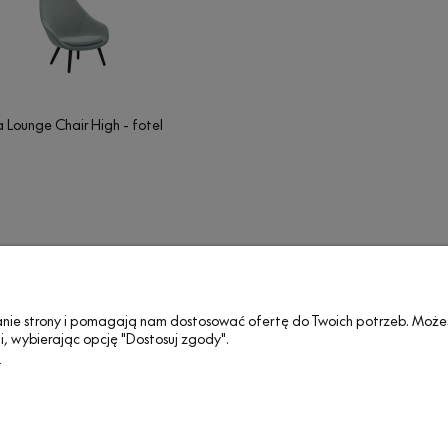
 Lounge Chair High - fotel
REGULAMINY
INFORMACJE
ałanie strony i pomagają nam dostosować ofertę do Twoich potrzeb. Może
i, wybierając opcję "Dostosuj zgody".
Regulaminy
Dla Architekta
.
Polityka prywatności
Wizualizator
Elektrośmieci
Praca
Certyfikaty