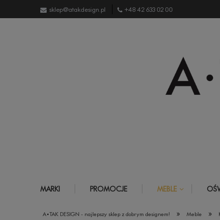
sklep@atakdesign.pl
+48 42 633 02 00
MARKI
PROMOCJE
MEBLE
OŚW
»
»
A•TAK DESIGN - najlepszy sklep z dobrym designem!
Meble