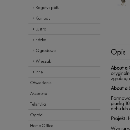
Regały i półki
Komody
Lustra
Łóżka
Opis
Ogrodowe
Wieszaki
About a 
Inne
oryginaln
zgrabną c
Oświetlenie
About a 
Akcesoria
Formowan
pianką 1
Tekstylia
dębu lub
Ogród
Projekt:
H
Home Office
Wymiary: