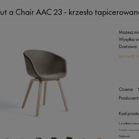
ut a Chair AAC 23 - krzesło tapicerowan
Możesz mi
Wysyłka w
Dostawa:
sprawdź f
Ocena:
Producent
Kod produ
Certyfikaty i ost
Posiada oznaczenie
Producent