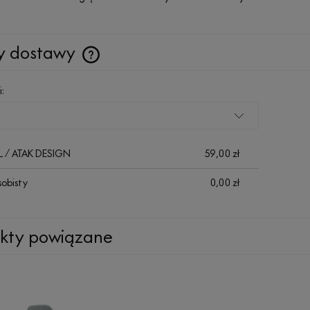
y dostawy
Cena nie zawiera ewentualnych kosztów
i:
płatności
HL / ATAK DESIGN
59,00 zł
sobisty
0,00 zł
kty powiązane