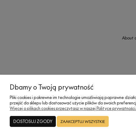
About a
Dbamy o Twoją prywatność
MOJE KONTO
SOCIAL MEDIA
Pliki cookies i pokrewne im technologie umożliwiają poprawne dzi
przejść do sklepu lub dostosować użycie plików do swoich preferencj
Twoje zamówienia
Facebook
Więcej o plikach cookies przeczytasz w naszej Polityce prywatności
Ustawienia konta
X (Twitter)
DOSTOSUJ ZGODY
ZAAKCEPTUJ WSZYSTKIE
Formy płatności
Instagram
Przechowalnia
Blog